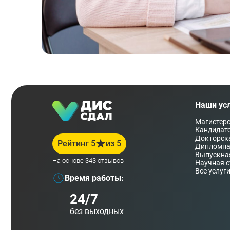
Наши усл
Магистерс
Кандидатс
Докторска
Рейтинг 5
из 5
Дипломна
Выпускна
На основе 343 отзывов
Научная с
Все услуг
Время работы:
24/7
без выходных