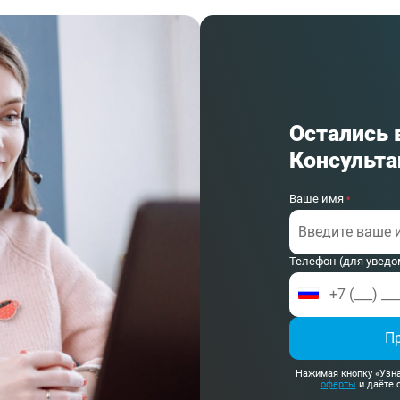
Остались 
Консульта
Ваше имя
*
Телефон (для уведо
П
Нажимая кнопку «Узна
оферты
и даёте 