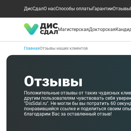
ДисСдал
О нас
Способы оплаты
Гарантии
Отзывы
Магистерская
Докторская
Канди
Главная
Отзывы наших клиентов
Отзывы
Положительные отзывы от таких чудесных кли
другим пользователям чувствовать себя увере
"DisSdal.ru". Не могли бы вы потратить 60 секу
понравившейся ссылке и поделиться своим опы
благодарим Вас за оставленный отзыв!