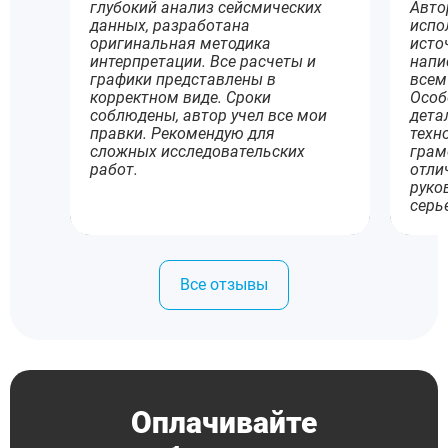
глубокий анализ сейсмических
Авто
данных, разработана
испо
оригинальная методика
исто
интерпретации. Все расчеты и
напи
графики представлены в
всем
корректном виде. Сроки
Особ
соблюдены, автор учел все мои
дета
правки. Рекомендую для
техн
сложных исследовательских
грам
работ.
отли
руко
серь
Все отзывы
Оплачивайте