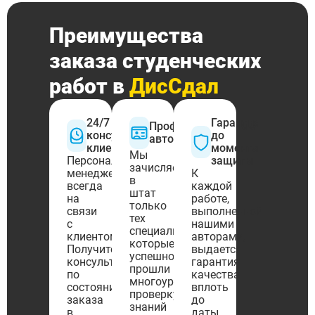
Преимущества
заказа студенческих
работ в
ДисСдал
24/7
Гарантия
Профессиональные
консультации
до
авторы
клиентов
момента
Мы
Персональный
защиты
зачисляем
менеджер
К
в
всегда
каждой
штат
на
работе,
только
связи
выполненной
тех
с
нашими
специалистов,
клиентом.
авторами,
которые
Получите
выдается
успешно
консультацию
гарантия
прошли
по
качества
многоуровневую
состоянию
вплоть
проверку
заказа
до
знаний
в
даты