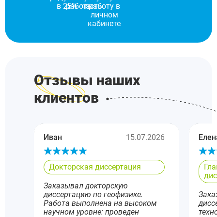
в 25%
работы
часть
работу в
личном
кабинете
Отзывы наших
клиентов
Иван
15.07.2026
Елен
Докторская диссертация
Гла
дис
Заказывал докторскую
диссертацию по геофизике.
Зака
Работа выполнена на высоком
дисс
научном уровне: проведен
техн