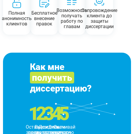
Возможность
Сопровождение
Полная
Бесплатное
получать
клиента до
анонимность
внесение
работу по
защиты
клиентов
правок
главам
диссертации
Как мне
получить
диссертацию?
1
2
3
4
5
Оставь
Внеси
Дождись
Оплати
Скачивай
заявку
предоплату
выполнения
оставшуюся
готовую