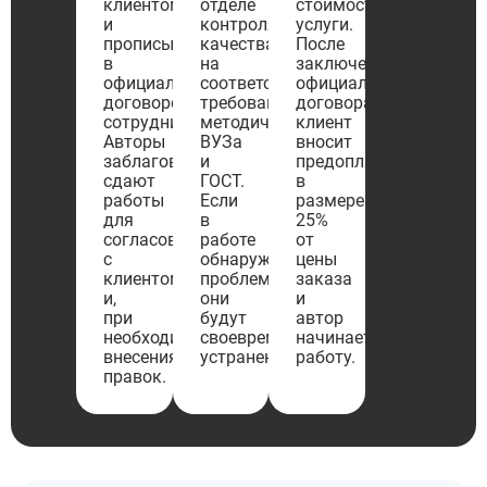
клиентом
отделе
стоимости
и
контроля
услуги.
прописываются
качества
После
в
на
заключения
официальном
соответствие
официального
договоре
требованиям
договора,
сотрудничества.
методичке
клиент
Авторы
ВУЗа
вносит
заблаговременно
и
предоплату
сдают
ГОСТ.
в
работы
Если
размере
для
в
25%
согласования
работе
от
с
обнаружены
цены
клиентом
проблемы,
заказа
и,
они
и
при
будут
автор
необходимости,
своевременно
начинает
внесения
устранены.
работу.
правок.