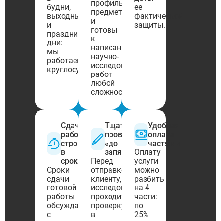
профильного
будни,
ее
предмета
выходные
фактической
и
и
защиты.
готовы
праздничные
к
дни:
написанию
мы
научно-
работаем
исследовательских
круглосуточно.
работ
любой
сложности.
Сдача
Тщательная
Удобная
работ
проверка
оплата
строго
«до
частями
в
запятой»
Оплату
сроки
Перед
услуги
Сроки
отправкой
можно
сдачи
клиенту,
разбить
готовой
исследование
на 4
работы
проходит
части:
обсуждаются
проверку
по
с
в
25%