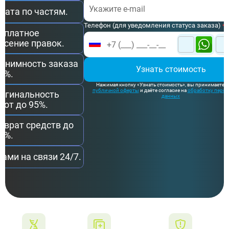
лата по частям.
Телефон (для уведомления статуса заказа)
*
сплатное
есение правок.
онимность заказа
Узнать стоимость
0%.
Нажимая кнопку «Узнать стоимость», вы принимаете 
публичной оферты
и даёте согласие на
обработку перс
игинальность
данных
бот до 95%.
зврат средств до
0%.
вами на связи 24/7.