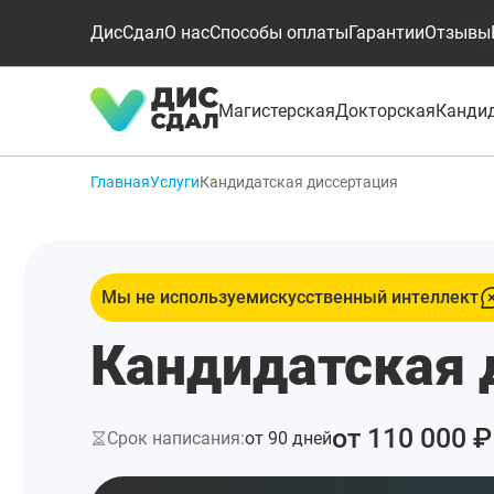
ДисСдал
О нас
Способы оплаты
Гарантии
Отзывы
Магистерская
Докторская
Канди
Главная
Услуги
Кандидатская диссертация
Мы не используем
искусственный интеллект
Кандидатская 
от 110 000 ₽
Срок написания:
от 90 дней