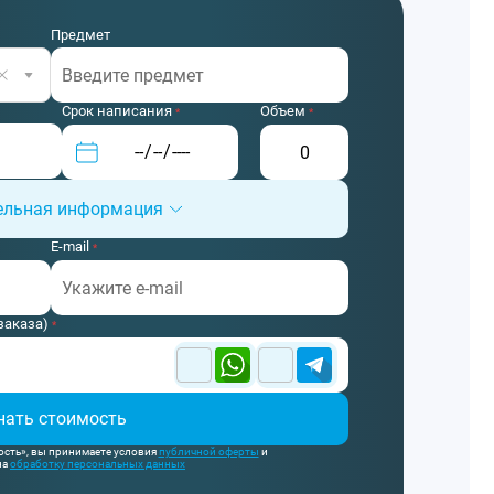
Предмет
Срок написания
Объем
*
*
ельная информация
йлы сюда
E-mail
*
Загрузить файлы
заказа)
*
нать стоимость
ость», вы принимаете условия
публичной оферты
и
на
обработку персональных данных