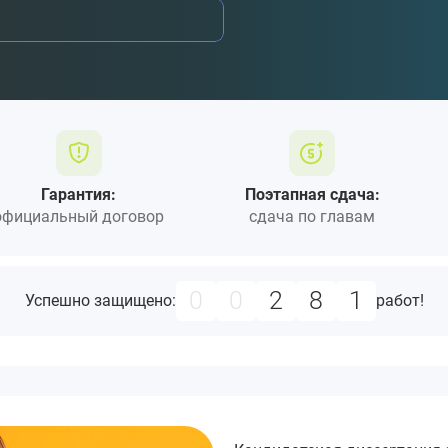
Гарантия:
Поэтапная сдача:
официальный договор
сдача по главам
0
0
4
0
1
Успешно защищено:
работ!