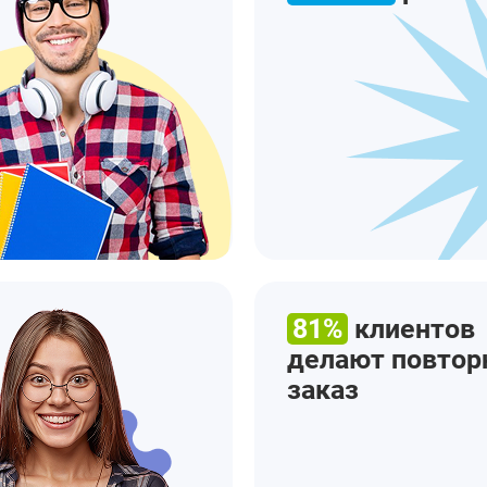
81%
клиентов
делают повто
заказ