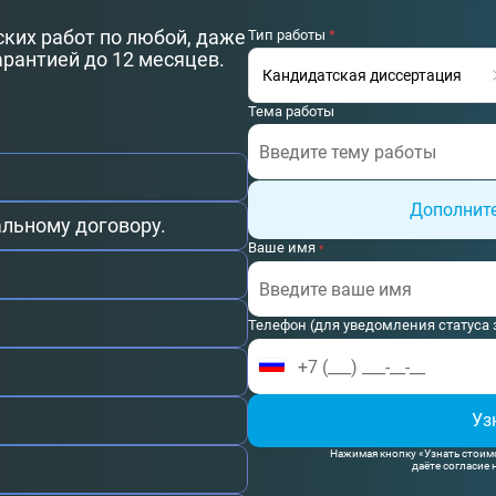
ких работ по любой, даже
Тип работы
*
арантией до 12 месяцев.
Тема работы
Дополнит
льному договору.
Прикрепите или перетащите фа
Ваше имя
*
Комментарий к заказу
Телефон (для уведомления статуса 
Уз
Нажимая кнопку «Узнать стоим
даёте согласие 