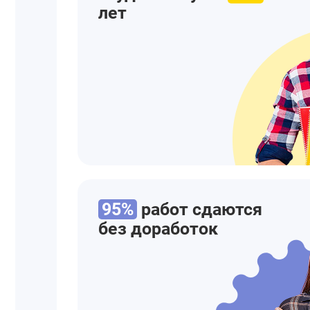
лет
95%
работ сдаются
без доработок